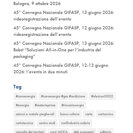
Bologna, 9 ottobre 2026
45° Convegno Nazionale GIFASP, 13 giugno 2026:
videoregistrazione dell’evento
45° Convegno Nazionale GIFASP, 12 giugno 2026:
videoregistrazione dell’evento
45° Convegno Nazionale GIFASP, 13 giugno 2026:
Bobst “Soluzioni All-in-One per l’industria del
packaging”
45° Convegno Nazionale GIFASP, 12-13 giugno
2026: l’evento in due minuti
Tag
#caroenergia
#caroenergia #gas #audizione
#elezioni2022
#energia
#materieprime
#rincarienergia
astucci e scatole pieghevoli
bonus cultura
carta
cartoncino
cartotecnica
centro studi
confindustria umbria
consulta dei territori
corsi MOCA
dati economici
editoria