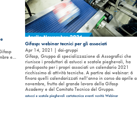
ne
Gifasp: webinar tecnici per gli associati
Apr 14, 2021
|
dai-gruppi
Gifasp
Gifasp, Gruppo di specializzazione di Assografici che
mbre e...
riunisce i produttori di astucci e scatole pieghevoli, ha
predisposto per i propri associati un calendario 2021
ricchissimo di attività tecniche. A partire dai webinar: 6
finora quelli calendarizzati nell’anno in corso da aprile a
novembre, frutto del grande lavoro della Gifasp
Academy e del Comitato Tecnico del Gruppo.
astucci e scatole pieghevoli
cartotecnica
eventi
novità
Webinar