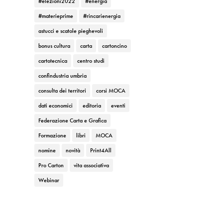
#elezioni2022
#energia
#materieprime
#rincarienergia
astucci e scatole pieghevoli
bonus cultura
carta
cartoncino
cartotecnica
centro studi
confindustria umbria
consulta dei territori
corsi MOCA
dati economici
editoria
eventi
Federazione Carta e Grafica
Formazione
libri
MOCA
nomine
novità
Print4All
Pro Carton
vita associativa
Webinar