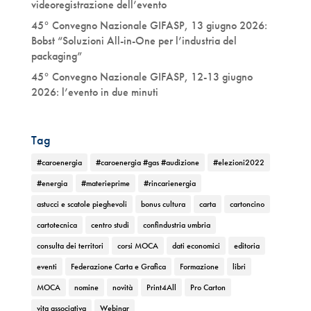
videoregistrazione dell’evento
45° Convegno Nazionale GIFASP, 13 giugno 2026:
Bobst “Soluzioni All-in-One per l’industria del
packaging”
45° Convegno Nazionale GIFASP, 12-13 giugno
2026: l’evento in due minuti
Tag
#caroenergia
#caroenergia #gas #audizione
#elezioni2022
#energia
#materieprime
#rincarienergia
astucci e scatole pieghevoli
bonus cultura
carta
cartoncino
cartotecnica
centro studi
confindustria umbria
consulta dei territori
corsi MOCA
dati economici
editoria
eventi
Federazione Carta e Grafica
Formazione
libri
MOCA
nomine
novità
Print4All
Pro Carton
vita associativa
Webinar