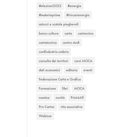
#elezioni2022
#energia
#materieprime
#rincarienergia
astucci e scatole pieghevoli
bonus cultura
carta
cartoncino
cartotecnica
centro studi
confindustria umbria
consulta dei territori
corsi MOCA
dati economici
editoria
eventi
Federazione Carta e Grafica
Formazione
libri
MOCA
nomine
novità
Print4All
Pro Carton
vita associativa
Webinar