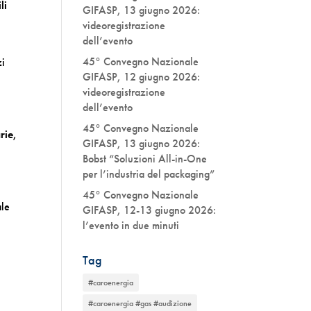
li
GIFASP, 13 giugno 2026:
videoregistrazione
dell’evento
45° Convegno Nazionale
zi
GIFASP, 12 giugno 2026:
videoregistrazione
dell’evento
45° Convegno Nazionale
arie
,
GIFASP, 13 giugno 2026:
Bobst “Soluzioni All-in-One
per l’industria del packaging”
45° Convegno Nazionale
ale
GIFASP, 12-13 giugno 2026:
l’evento in due minuti
Tag
a
#caroenergia
#caroenergia #gas #audizione