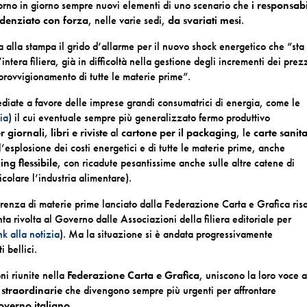
iorno in giorno sempre nuovi elementi di uno scenario che
i responsabi
idenziato con forza
, nelle varie sedi,
da svariati mesi
.
a alla stampa il grido d’allarme per il nuovo shock energetico che “sta
era filiera, già in difficoltà nella gestione degli incrementi dei prez
’approvvigionamento di tutte le materie prime”.
diate a favore delle imprese grandi consumatrici di energia, come le
ia
) il cui eventuale sempre più generalizzato fermo produttivo
 giornali, libri e riviste
al
cartone per il packaging
, le
carte sanit
l’esplosione dei costi energetici e di tutte le materie prime, anche
ng flessibile
, con ricadute pesantissime anche sulle altre catene di
icolare l’industria alimentare).
carenza di materie prime lanciato dalla Federazione Carta e Grafica ris
nta rivolta al Governo dalle Associazioni della filiera editoriale per
ink alla notizia
). Ma la situazione si è andata progressivamente
 bellici.
ni riunite nella
Federazione Carta e Grafica
, uniscono la loro voce 
 straordinarie
che divengono sempre più urgenti per affrontare
overno italiano
.