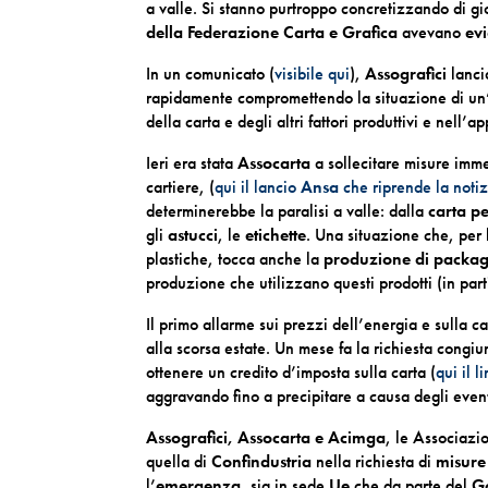
a valle. Si stanno purtroppo concretizzando di g
della Federazione Carta e Grafica
avevano
ev
In un comunicato (
visibile qui
),
Assografici
lanci
rapidamente compromettendo la situazione di un’int
della carta e degli altri fattori produttivi e nell
Ieri era stata
Assocarta
a sollecitare misure imme
cartiere, (
qui il lancio
Ansa
che riprende la notiz
determinerebbe la paralisi a valle: dalla
carta per
gli
astucci
, le
etichette
. Una situazione che, per 
plastiche, tocca anche la
produzione di packagi
produzione che utilizzano questi prodotti (in part
Il primo allarme sui prezzi dell’energia e sulla 
alla scorsa estate. Un mese fa la richiesta congiu
ottenere un credito d’imposta sulla carta (
qui il l
aggravando fino a precipitare a causa degli eventi
Assografici, Assocarta e Acimga
, le Associazio
quella di
Confindustria
nella richiesta di
misure
l’
emergenza
, sia in sede
Ue
che da parte del
G