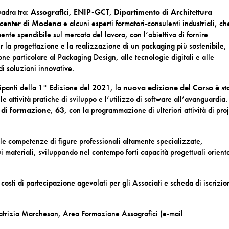
uadra tra:
Assografici,
ENIP-GCT
,
Dipartimento di Architettura
center di Modena
e alcuni esperti formatori-consulenti industriali, ch
nte spendibile sul mercato del lavoro, con l’obiettivo di fornire
la progettazione e la realizzazione di un packaging più sostenibile,
ne particolare al Packaging Design, alle tecnologie digitali e alle
i soluzioni innovative.
ecipanti della 1° Edizione del 2021, la
nuova edizione del Corso è st
 attività pratiche di sviluppo e l’utilizzo di software all’avanguardia.
 di formazione, 63
, con la programmazione di ulteriori attività di pro
 le competenze di figure professionali altamente specializzate,
materiali, sviluppando nel contempo forti capacità progettuali orient
 costi di partecipazione agevolati per gli Associati e scheda di iscrizi
e Patrizia Marchesan, Area Formazione Assografici (e-mail