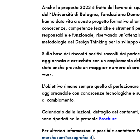
Anche la proposta 2023 è frutto del lavoro di sq
dell’Università di Bologna
,
Fondazione Demo
hanno dato vita a questo progetto formativo altame
conoscenze, competenze tecniche e strumenti per 
responsabile e funzionale, riservando un’attenzio
metodologie del Design Thinking per lo sviluppo d
Sulla base dei riscontri positivi raccolti dai part
aggiornata e arricchita
con un ampliamento delle
stato anche previsto un
maggior numero di ore
work.
L’obiettivo rimane sempre quello di perfezionare
aggiornandole con conoscenze tecnologiche e sui 
al cambiamento.
Calendario delle lezioni, dettaglio dei contenuti,
sono riportati nella presente
Brochure
.
Per ulteriori informazioni è possibile contattar
marchesan@assografici.it
).