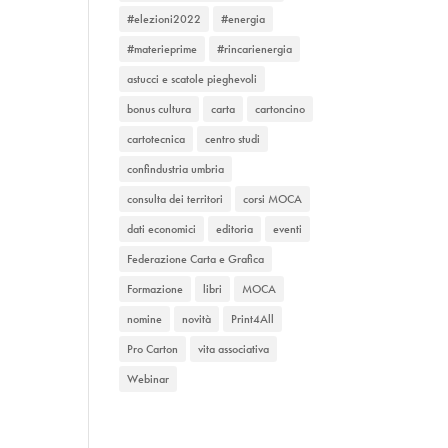
#elezioni2022
#energia
#materieprime
#rincarienergia
astucci e scatole pieghevoli
bonus cultura
carta
cartoncino
cartotecnica
centro studi
confindustria umbria
consulta dei territori
corsi MOCA
dati economici
editoria
eventi
Federazione Carta e Grafica
Formazione
libri
MOCA
nomine
novità
Print4All
Pro Carton
vita associativa
Webinar