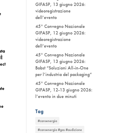
GIFASP, 13 giugno 2026:
videoregistrazione
e
dell’evento
45° Convegno Nazionale
GIFASP, 12 giugno 2026:
videoregistrazione
dell’evento
ata
45° Convegno Nazionale
 È
GIFASP, 13 giugno 2026:
ject
Bobst “Soluzioni All-in-One
per l’industria del packaging”
45° Convegno Nazionale
ate
GIFASP, 12-13 giugno 2026:
l’evento in due minuti
one
Tag
#caroenergia
#caroenergia #gas #audizione