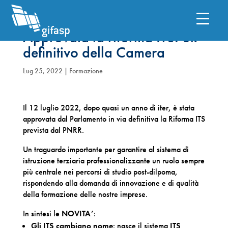
Approvata la riforma ITS: ok
definitivo della Camera
Lug 25, 2022
|
Formazione
Il 12 luglio 2022, dopo quasi un anno di iter, è stata
approvata dal Parlamento in via definitiva la Riforma ITS
prevista dal PNRR.
Un traguardo importante per garantire al sistema di
istruzione terziaria professionalizzante un ruolo sempre
più centrale nei percorsi di studio post-dilpoma,
rispondendo alla domanda di innovazione e di qualità
della formazione delle nostre imprese.
In sintesi le
NOVITA’
:
Gli ITS cambiano nome
: nasce il sistema
ITS