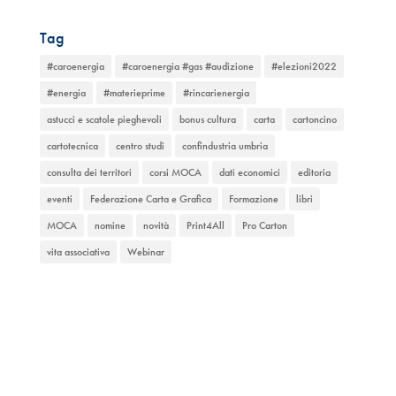
Tag
#caroenergia
#caroenergia #gas #audizione
#elezioni2022
#energia
#materieprime
#rincarienergia
astucci e scatole pieghevoli
bonus cultura
carta
cartoncino
cartotecnica
centro studi
confindustria umbria
consulta dei territori
corsi MOCA
dati economici
editoria
eventi
Federazione Carta e Grafica
Formazione
libri
MOCA
nomine
novità
Print4All
Pro Carton
vita associativa
Webinar