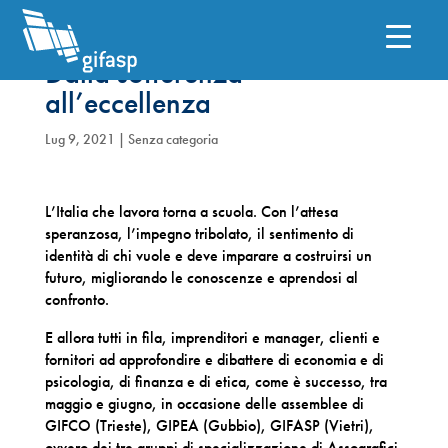
Dalla sofferenza
all’eccellenza
Lug 9, 2021
| Senza categoria
L’Italia che lavora torna a scuola. Con l’attesa
speranzosa, l’impegno tribolato, il sentimento di
identità di chi vuole e deve imparare a costruirsi un
futuro, migliorando le conoscenze e aprendosi al
confronto.
E allora tutti in fila, imprenditori e manager, clienti e
fornitori ad approfondire e dibattere di economia e di
psicologia, di finanza e di etica, come è successo, tra
maggio e giugno, in occasione delle assemblee di
GIFCO (Trieste), GIPEA (Gubbio), GIFASP (Vietri),
ovvero dei tre gruppi di specializzazione di Assografici