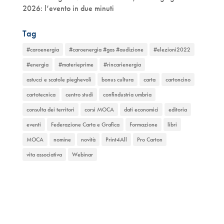
2026: l’evento in due minuti
Tag
#caroenergia
#caroenergia #gas #audizione
#elezioni2022
#energia
#materieprime
#rincarienergia
astucci e scatole pieghevoli
bonus cultura
carta
cartoncino
cartotecnica
centro studi
confindustria umbria
consulta dei territori
corsi MOCA
dati economici
editoria
eventi
Federazione Carta e Grafica
Formazione
libri
MOCA
nomine
novità
Print4All
Pro Carton
vita associativa
Webinar