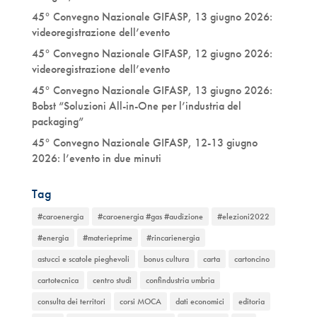
45° Convegno Nazionale GIFASP, 13 giugno 2026:
videoregistrazione dell’evento
45° Convegno Nazionale GIFASP, 12 giugno 2026:
videoregistrazione dell’evento
45° Convegno Nazionale GIFASP, 13 giugno 2026:
Bobst “Soluzioni All-in-One per l’industria del
packaging”
45° Convegno Nazionale GIFASP, 12-13 giugno
2026: l’evento in due minuti
Tag
#caroenergia
#caroenergia #gas #audizione
#elezioni2022
#energia
#materieprime
#rincarienergia
astucci e scatole pieghevoli
bonus cultura
carta
cartoncino
cartotecnica
centro studi
confindustria umbria
consulta dei territori
corsi MOCA
dati economici
editoria