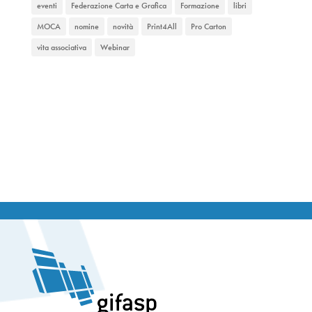
eventi
Federazione Carta e Grafica
Formazione
libri
MOCA
nomine
novità
Print4All
Pro Carton
vita associativa
Webinar