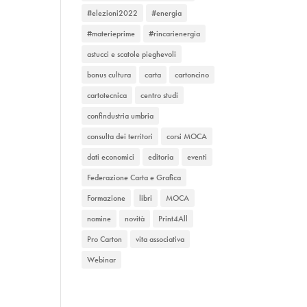
#elezioni2022
#energia
#materieprime
#rincarienergia
astucci e scatole pieghevoli
bonus cultura
carta
cartoncino
cartotecnica
centro studi
confindustria umbria
consulta dei territori
corsi MOCA
dati economici
editoria
eventi
Federazione Carta e Grafica
Formazione
libri
MOCA
nomine
novità
Print4All
Pro Carton
vita associativa
Webinar