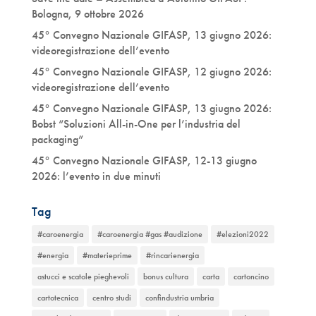
Bologna, 9 ottobre 2026
45° Convegno Nazionale GIFASP, 13 giugno 2026:
videoregistrazione dell’evento
45° Convegno Nazionale GIFASP, 12 giugno 2026:
videoregistrazione dell’evento
45° Convegno Nazionale GIFASP, 13 giugno 2026:
Bobst “Soluzioni All-in-One per l’industria del
packaging”
45° Convegno Nazionale GIFASP, 12-13 giugno
2026: l’evento in due minuti
Tag
#caroenergia
#caroenergia #gas #audizione
#elezioni2022
#energia
#materieprime
#rincarienergia
astucci e scatole pieghevoli
bonus cultura
carta
cartoncino
cartotecnica
centro studi
confindustria umbria