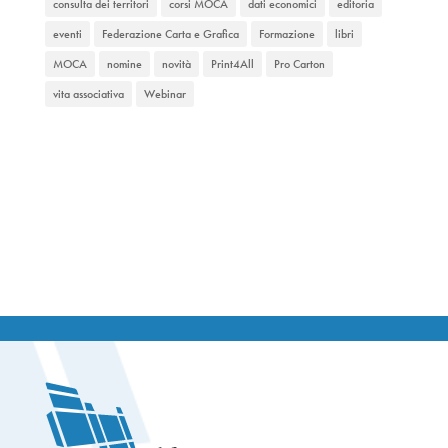
consulta dei territori
corsi MOCA
dati economici
editoria
eventi
Federazione Carta e Grafica
Formazione
libri
MOCA
nomine
novità
Print4All
Pro Carton
vita associativa
Webinar