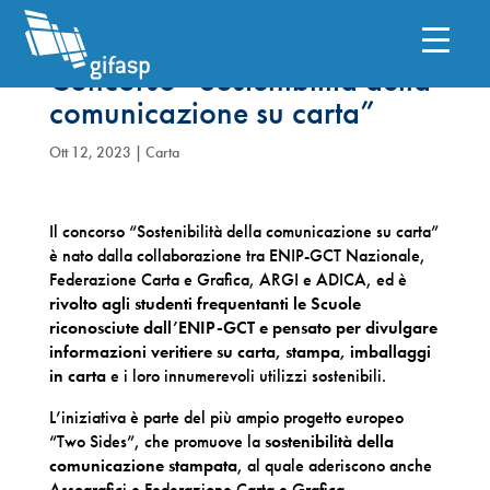
Concorso “Sostenibilità della
comunicazione su carta”
Ott 12, 2023
|
Carta
Il concorso “Sostenibilità della comunicazione su carta”
è nato dalla collaborazione tra ENIP-GCT Nazionale,
Federazione Carta e Grafica, ARGI e ADICA, ed è
rivolto agli studenti frequentanti le Scuole
riconosciute dall’ENIP-GCT e pensato per divulgare
informazioni veritiere su carta, stampa, imballaggi
in carta
e i loro innumerevoli utilizzi sostenibili.
L’iniziativa è parte del più ampio progetto europeo
“Two Sides”, che promuove la
sostenibilità della
comunicazione stampata
, al quale aderiscono anche
Assografici e Federazione Carta e Grafica.