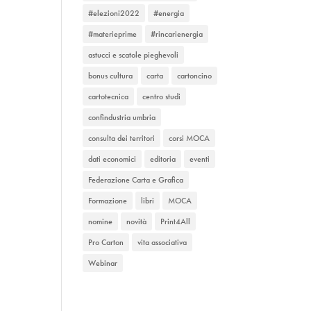
#elezioni2022
#energia
#materieprime
#rincarienergia
astucci e scatole pieghevoli
bonus cultura
carta
cartoncino
cartotecnica
centro studi
confindustria umbria
consulta dei territori
corsi MOCA
dati economici
editoria
eventi
Federazione Carta e Grafica
Formazione
libri
MOCA
nomine
novità
Print4All
Pro Carton
vita associativa
Webinar