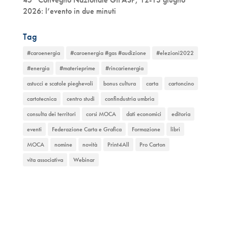
2026: l’evento in due minuti
Tag
#caroenergia
#caroenergia #gas #audizione
#elezioni2022
#energia
#materieprime
#rincarienergia
astucci e scatole pieghevoli
bonus cultura
carta
cartoncino
cartotecnica
centro studi
confindustria umbria
consulta dei territori
corsi MOCA
dati economici
editoria
eventi
Federazione Carta e Grafica
Formazione
libri
MOCA
nomine
novità
Print4All
Pro Carton
vita associativa
Webinar