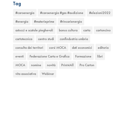
Tag
#caroenergia
#caroenergia #gas #audizione
#elezioni2022
#energia
#materieprime
#rincarienergia
astucci e scatole pieghevoli
bonus cultura
carta
cartoncino
cartotecnica
centro studi
confindustria umbria
consulta dei territori
corsi MOCA
dati economici
editoria
eventi
Federazione Carta e Grafica
Formazione
libri
MOCA
nomine
novità
Print4All
Pro Carton
vita associativa
Webinar