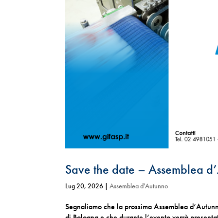
Save the date – Assemblea d
Lug 20, 2026
|
Assemblea d'Autunno
Segnaliamo che la prossima Assemblea d’Autunno
di Bologna e che durante l’evento verrà presentato