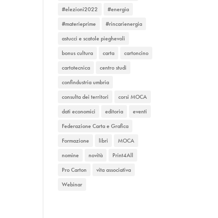
#elezioni2022
#energia
#materieprime
#rincarienergia
astucci e scatole pieghevoli
bonus cultura
carta
cartoncino
cartotecnica
centro studi
confindustria umbria
consulta dei territori
corsi MOCA
dati economici
editoria
eventi
Federazione Carta e Grafica
Formazione
libri
MOCA
nomine
novità
Print4All
Pro Carton
vita associativa
Webinar