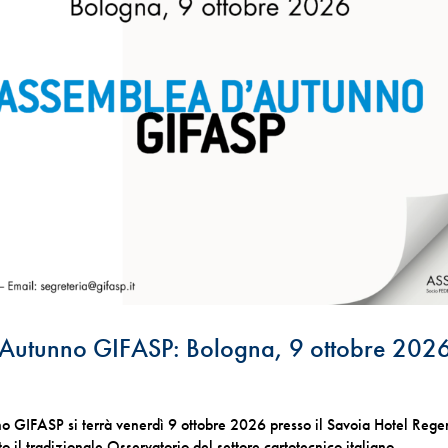
’Autunno GIFASP: Bologna, 9 ottobre 202
 GIFASP si terrà venerdì 9 ottobre 2026 presso il Savoia Hotel Reg
 il tradizionale Osservatorio del settore cartotecnico italiano.