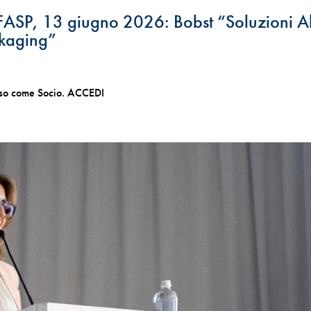
SP, 13 giugno 2026: Bobst “Soluzioni Al
ckaging”
esso come Socio. ACCEDI