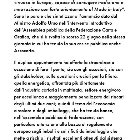
virtuoso in Europa, capace di coniugare tradizione e
innovazione con forte orientamento al Made in Italy
“.
Sono le parole che sintetizzano l’annuncio dato dal
Ministro
Adolfo Urso
nell’intervento introduttivo
dell’Assemblea pubblica della Federazione Carta e
Grafica, che si è svolta lo scorso 22 giugno nella stessa
giornata in cui ha tenuto la sua assise pubblica anche
Assocarta.
Il duplice appuntamento ha offerto la straordinaria
occasione di fare il punto, sia con gli associati, sia con
gli stakeholder, sulle questioni cruciali per la filiera:
quella energetica, affrontata più direttamente
dall’industria cartaria in mattinata, settore energivoro
per eccellenza e maggiormente penalizzato dai rincari
degli ultimi due anni; quindi il tema dell’economia
circolare e degli imballaggi, che ha tenuto banco,
nell’assemblea pubblica di Federazione, con
particolare attenzione alla bozza di regolamento
europeo sugli imballi e sui rifiuti da imballaggio che
mette a rischio i risultati eccellenti ottenuti dal sistema