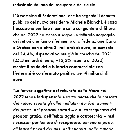
industriale italiano del recupero e del riciclo.
L’Assemblea di Federazione, che ha segnato il debutto
pubblico del nuovo presidente
Michele Bianchi
, è stata
l’occasione per fare il punto sulla congiuntura di filiera,
che nel 2022 ha messo a segno un fatturato aggregato
dei settori che fanno riferimento alla Federazione Carta
e Grafica pari a
oltre 31 miliardi di eur
o
, in aumento
del 24,4%, rispetto al valore già in crescita del 2021
(25,3 miliardi di euro; +15,5% rispetto al 2020)
mentre il saldo della
bilancia commerciale con
l’estero si è confermato positivo per 4 miliardi di
euro
.
“
La lettura oggettiva del fatturato della filiera nel
2022 rende indispensabile sottolineare che la crescita
del valore sconta gli effetti inflattivi dei forti aumenti
dei prezzi dei prodotti cartari – e di conseguenza dei
prodotti grafici, dell’imballaggio e cartotecnici – resi
necessari per tentare di recuperare, almeno in parte,
gli ingenti rincari del gas, dell’energia, delle materie