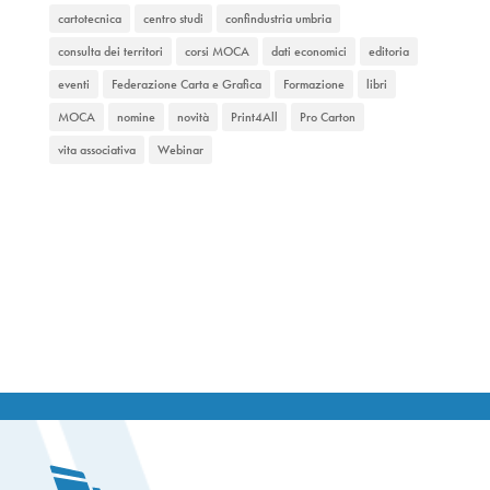
cartotecnica
centro studi
confindustria umbria
consulta dei territori
corsi MOCA
dati economici
editoria
eventi
Federazione Carta e Grafica
Formazione
libri
MOCA
nomine
novità
Print4All
Pro Carton
vita associativa
Webinar