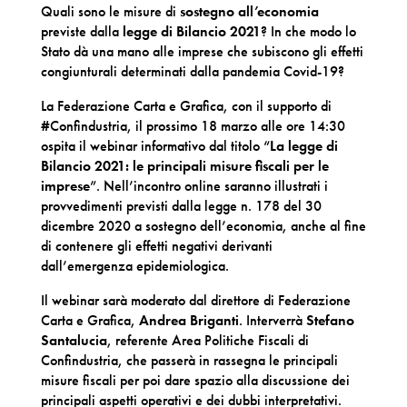
Quali sono le misure di
sostegno all’economia
previste dalla
legge di Bilancio 2021
? In che modo lo
Stato dà una mano alle imprese che subiscono gli effetti
congiunturali determinati dalla pandemia Covid-19?
La Federazione Carta e Grafica, con il supporto di
#Confindustria, il prossimo 18 marzo alle ore 14:30
ospita il webinar informativo dal titolo “
La legge di
Bilancio 2021: le principali misure fiscali per le
imprese
”. Nell’incontro online saranno illustrati i
provvedimenti previsti dalla legge n. 178 del 30
dicembre 2020 a sostegno dell’economia, anche al fine
di contenere gli effetti negativi derivanti
dall’emergenza epidemiologica.
Il webinar sarà moderato dal direttore di Federazione
Carta e Grafica,
Andrea Briganti
. Interverrà
Stefano
Santalucia
, referente Area Politiche Fiscali di
Confindustria, che passerà in rassegna le principali
misure fiscali per poi dare spazio alla discussione dei
principali aspetti operativi e dei dubbi interpretativi.