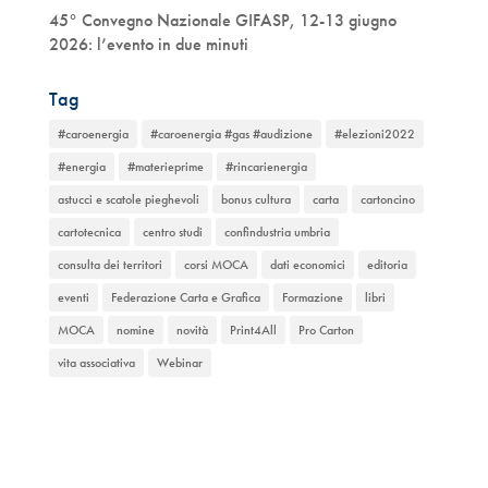
45° Convegno Nazionale GIFASP, 12-13 giugno
2026: l’evento in due minuti
Tag
#caroenergia
#caroenergia #gas #audizione
#elezioni2022
#energia
#materieprime
#rincarienergia
astucci e scatole pieghevoli
bonus cultura
carta
cartoncino
cartotecnica
centro studi
confindustria umbria
consulta dei territori
corsi MOCA
dati economici
editoria
eventi
Federazione Carta e Grafica
Formazione
libri
MOCA
nomine
novità
Print4All
Pro Carton
vita associativa
Webinar