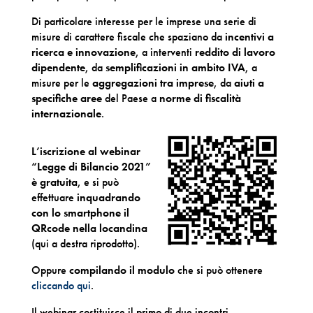
Di particolare interesse per le imprese una serie di
misure di carattere fiscale che spaziano da
incentivi a
ricerca e innovazione
, a interventi
reddito di lavoro
dipendente
, da
semplificazioni in ambito IVA
, a
misure per le
aggregazioni tra imprese
, da
aiuti a
specifiche aree
del Paese a
norme di fiscalità
internazionale
.
L’iscrizione al webinar
“Legge di Bilancio 2021”
è gratuita
, e si può
effettuare
inquadrando
con lo smartphone il
QRcode nella locandina
(qui a destra riprodotto).
Oppure
compilando il modulo
che si può ottenere
cliccando qui
.
Il webinar costituisce il primo di due incontri