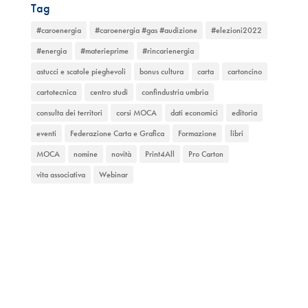
Tag
#caroenergia
#caroenergia #gas #audizione
#elezioni2022
#energia
#materieprime
#rincarienergia
astucci e scatole pieghevoli
bonus cultura
carta
cartoncino
cartotecnica
centro studi
confindustria umbria
consulta dei territori
corsi MOCA
dati economici
editoria
eventi
Federazione Carta e Grafica
Formazione
libri
MOCA
nomine
novità
Print4All
Pro Carton
vita associativa
Webinar