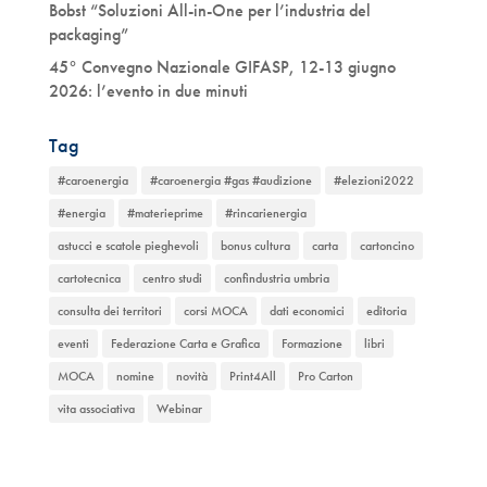
Bobst “Soluzioni All-in-One per l’industria del
packaging”
45° Convegno Nazionale GIFASP, 12-13 giugno
2026: l’evento in due minuti
Tag
#caroenergia
#caroenergia #gas #audizione
#elezioni2022
#energia
#materieprime
#rincarienergia
astucci e scatole pieghevoli
bonus cultura
carta
cartoncino
cartotecnica
centro studi
confindustria umbria
consulta dei territori
corsi MOCA
dati economici
editoria
eventi
Federazione Carta e Grafica
Formazione
libri
MOCA
nomine
novità
Print4All
Pro Carton
vita associativa
Webinar