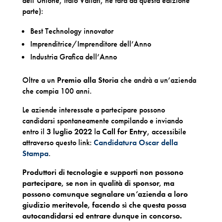
dell’Unione, Italo Vailati, ne farà da questa edizione
parte):
Best Technology innovator
Imprenditrice/Imprenditore dell’Anno
Industria Grafica dell’Anno
Oltre a un
Premio alla Storia
che andrà a un’azienda
che compia 100 anni.
Le aziende interessate a partecipare possono
candidarsi spontanea­mente compilando e inviando
entro il
3 luglio 2022
la
Call for Entry
, accessibile
attraverso questo link:
Candidatura Oscar della
Stampa
.
Produttori di tecnologie e supporti non possono
partecipare, se non in qualità di sponsor, ma
possono comunque segnalare un’azienda a loro
giudizio meritevole, facendo sì che questa possa
autocandidarsi ed entrare dunque in concorso.