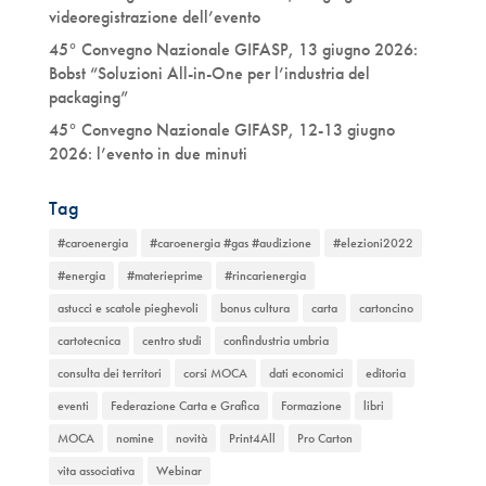
videoregistrazione dell’evento
45° Convegno Nazionale GIFASP, 13 giugno 2026:
Bobst “Soluzioni All-in-One per l’industria del
packaging”
45° Convegno Nazionale GIFASP, 12-13 giugno
2026: l’evento in due minuti
Tag
#caroenergia
#caroenergia #gas #audizione
#elezioni2022
#energia
#materieprime
#rincarienergia
astucci e scatole pieghevoli
bonus cultura
carta
cartoncino
cartotecnica
centro studi
confindustria umbria
consulta dei territori
corsi MOCA
dati economici
editoria
eventi
Federazione Carta e Grafica
Formazione
libri
MOCA
nomine
novità
Print4All
Pro Carton
vita associativa
Webinar