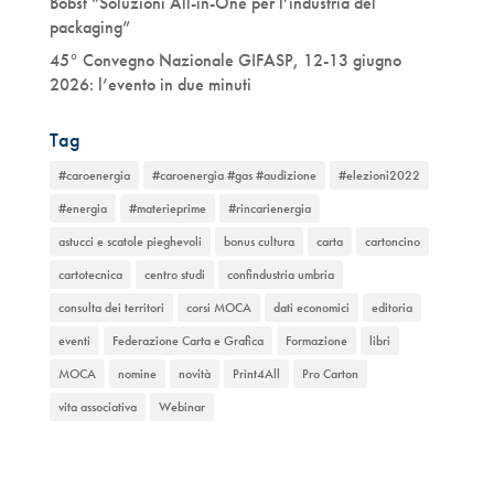
Bobst “Soluzioni All-in-One per l’industria del
packaging”
45° Convegno Nazionale GIFASP, 12-13 giugno
2026: l’evento in due minuti
Tag
#caroenergia
#caroenergia #gas #audizione
#elezioni2022
#energia
#materieprime
#rincarienergia
astucci e scatole pieghevoli
bonus cultura
carta
cartoncino
cartotecnica
centro studi
confindustria umbria
consulta dei territori
corsi MOCA
dati economici
editoria
eventi
Federazione Carta e Grafica
Formazione
libri
MOCA
nomine
novità
Print4All
Pro Carton
vita associativa
Webinar