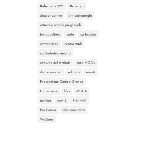
#elezioni2022
#energia
#materieprime
#rincarienergia
astucci e scatole pieghevoli
bonus cultura
carta
cartoncino
cartotecnica
centro studi
confindustria umbria
consulta dei territori
corsi MOCA
dati economici
editoria
eventi
Federazione Carta e Grafica
Formazione
libri
MOCA
nomine
novità
Print4All
Pro Carton
vita associativa
Webinar