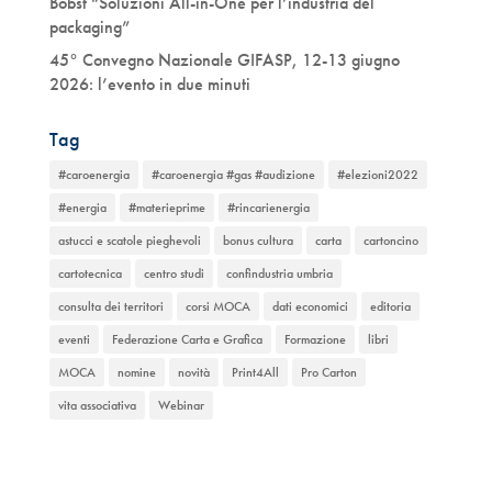
Bobst “Soluzioni All-in-One per l’industria del
packaging”
45° Convegno Nazionale GIFASP, 12-13 giugno
2026: l’evento in due minuti
Tag
#caroenergia
#caroenergia #gas #audizione
#elezioni2022
#energia
#materieprime
#rincarienergia
astucci e scatole pieghevoli
bonus cultura
carta
cartoncino
cartotecnica
centro studi
confindustria umbria
consulta dei territori
corsi MOCA
dati economici
editoria
eventi
Federazione Carta e Grafica
Formazione
libri
MOCA
nomine
novità
Print4All
Pro Carton
vita associativa
Webinar