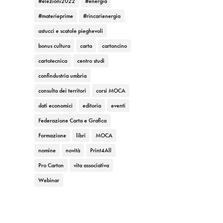
#elezioni2022
#energia
#materieprime
#rincarienergia
astucci e scatole pieghevoli
bonus cultura
carta
cartoncino
cartotecnica
centro studi
confindustria umbria
consulta dei territori
corsi MOCA
dati economici
editoria
eventi
Federazione Carta e Grafica
Formazione
libri
MOCA
nomine
novità
Print4All
Pro Carton
vita associativa
Webinar