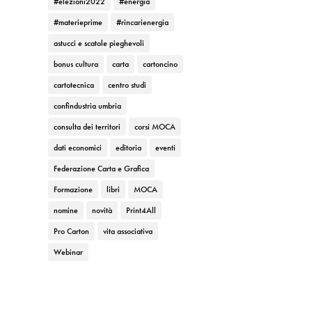
#elezioni2022
#energia
#materieprime
#rincarienergia
astucci e scatole pieghevoli
bonus cultura
carta
cartoncino
cartotecnica
centro studi
confindustria umbria
consulta dei territori
corsi MOCA
dati economici
editoria
eventi
Federazione Carta e Grafica
Formazione
libri
MOCA
nomine
novità
Print4All
Pro Carton
vita associativa
Webinar