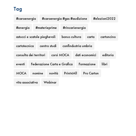
Tag
#caroenergia
#caroenergia #gas #audizione
#elezioni2022
#energia
#materieprime
#rincarienergia
astucci e scatole pieghevoli
bonus cultura
carta
cartoncino
cartotecnica
centro studi
confindustria umbria
consulta dei territori
corsi MOCA
dati economici
editoria
eventi
Federazione Carta e Grafica
Formazione
libri
MOCA
nomine
novità
Print4All
Pro Carton
vita associativa
Webinar