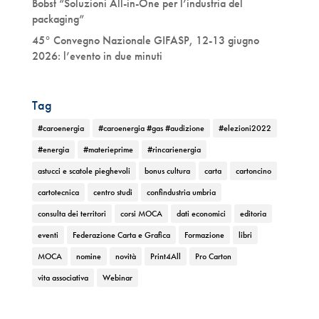
Bobst “Soluzioni All-in-One per l’industria del
packaging”
45° Convegno Nazionale GIFASP, 12-13 giugno
2026: l’evento in due minuti
Tag
#caroenergia
#caroenergia #gas #audizione
#elezioni2022
#energia
#materieprime
#rincarienergia
astucci e scatole pieghevoli
bonus cultura
carta
cartoncino
cartotecnica
centro studi
confindustria umbria
consulta dei territori
corsi MOCA
dati economici
editoria
eventi
Federazione Carta e Grafica
Formazione
libri
MOCA
nomine
novità
Print4All
Pro Carton
vita associativa
Webinar