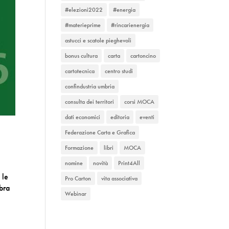
#elezioni2022
#energia
#materieprime
#rincarienergia
astucci e scatole pieghevoli
bonus cultura
carta
cartoncino
cartotecnica
centro studi
confindustria umbria
consulta dei territori
corsi MOCA
dati economici
editoria
eventi
Federazione Carta e Grafica
Formazione
libri
MOCA
nomine
novità
Print4All
 le
Pro Carton
vita associativa
bra
Webinar