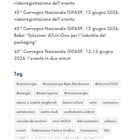
videoregistrazione dell’evento
45° Convegno Nazionale GIFASP, 12 giugno 2026:
videoregistrazione dell’evento
45° Convegno Nazionale GIFASP, 13 giugno 2026:
Bobst “Soluzioni All-in-One per l’industria del
packaging”
45° Convegno Nazionale GIFASP, 12-13 giugno
2026: l’evento in due minuti
Tag
#caroenergia
#caroenergia #gas #audizione
#elezioni2022
#energia
#materieprime
#rincarienergia
astucci e scatole pieghevoli
bonus cultura
carta
cartoncino
cartotecnica
centro studi
confindustria umbria
consulta dei territori
corsi MOCA
dati economici
editoria
eventi
Federazione Carta e Grafica
Formazione
libri