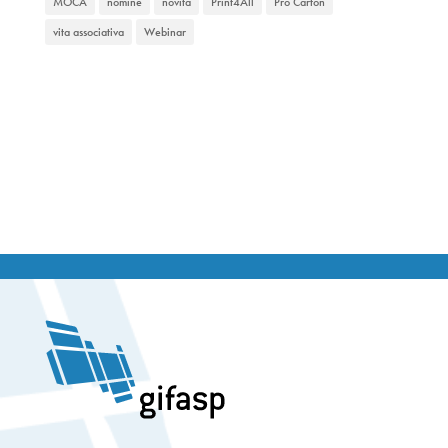
MOCA
nomine
novità
Print4All
Pro Carton
vita associativa
Webinar