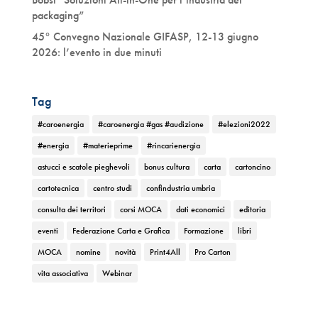
packaging”
45° Convegno Nazionale GIFASP, 12-13 giugno
2026: l’evento in due minuti
Tag
#caroenergia
#caroenergia #gas #audizione
#elezioni2022
#energia
#materieprime
#rincarienergia
astucci e scatole pieghevoli
bonus cultura
carta
cartoncino
cartotecnica
centro studi
confindustria umbria
consulta dei territori
corsi MOCA
dati economici
editoria
eventi
Federazione Carta e Grafica
Formazione
libri
MOCA
nomine
novità
Print4All
Pro Carton
vita associativa
Webinar