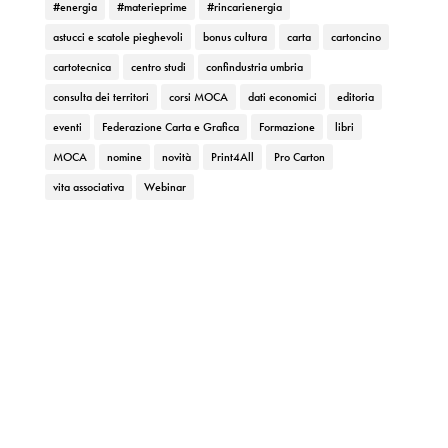
#energia
#materieprime
#rincarienergia
astucci e scatole pieghevoli
bonus cultura
carta
cartoncino
cartotecnica
centro studi
confindustria umbria
consulta dei territori
corsi MOCA
dati economici
editoria
eventi
Federazione Carta e Grafica
Formazione
libri
MOCA
nomine
novità
Print4All
Pro Carton
vita associativa
Webinar