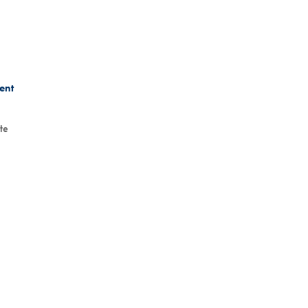
ent
tte