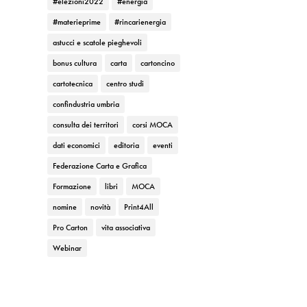
#elezioni2022
#energia
#materieprime
#rincarienergia
astucci e scatole pieghevoli
bonus cultura
carta
cartoncino
cartotecnica
centro studi
confindustria umbria
consulta dei territori
corsi MOCA
dati economici
editoria
eventi
Federazione Carta e Grafica
Formazione
libri
MOCA
nomine
novità
Print4All
Pro Carton
vita associativa
Webinar