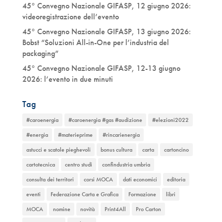
45° Convegno Nazionale GIFASP, 12 giugno 2026:
videoregistrazione dell’evento
45° Convegno Nazionale GIFASP, 13 giugno 2026:
Bobst “Soluzioni All-in-One per l’industria del
packaging”
45° Convegno Nazionale GIFASP, 12-13 giugno
2026: l’evento in due minuti
Tag
#caroenergia
#caroenergia #gas #audizione
#elezioni2022
#energia
#materieprime
#rincarienergia
astucci e scatole pieghevoli
bonus cultura
carta
cartoncino
cartotecnica
centro studi
confindustria umbria
consulta dei territori
corsi MOCA
dati economici
editoria
eventi
Federazione Carta e Grafica
Formazione
libri
MOCA
nomine
novità
Print4All
Pro Carton